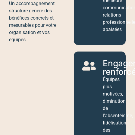
meilleure
Un accompagnement
communication
structuré génère des
relations
bénéfices concrets et
professionnell
mesurables pour votre
apaisées
organisation et vos
équipes.
Engage
renforc
Équipes
plus
motivées,
diminution
de
l’absentéisme,
fidélisation
des