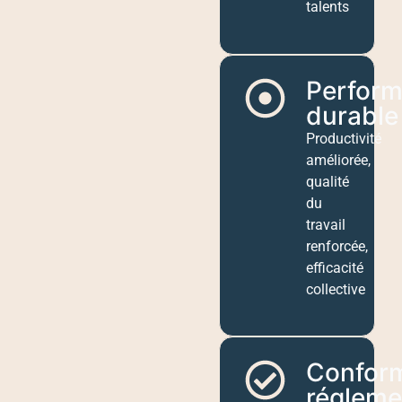
talents
Perfor
durable
Productivité
améliorée,
qualité
du
travail
renforcée,
efficacité
collective
Conform
régleme