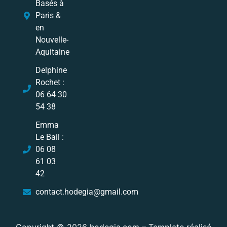
Basés à
Paris &
en
Nouvelle-
Aquitaine
Delphine
Rochet :
06 64 30
54 38
Emma
Le Bail :
06 08
61 03
42
contact.hodegia@gmail.com
Copyright © 2026
hodegia.com
– Template réalisé