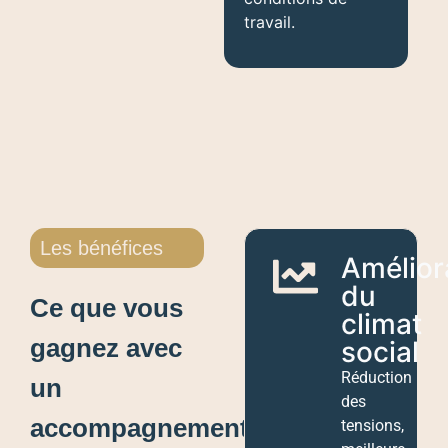
travail.
Les bénéfices
Amélior
du
Ce que vous
climat
gagnez avec
social
Réduction
un
des
accompagnement
tensions,