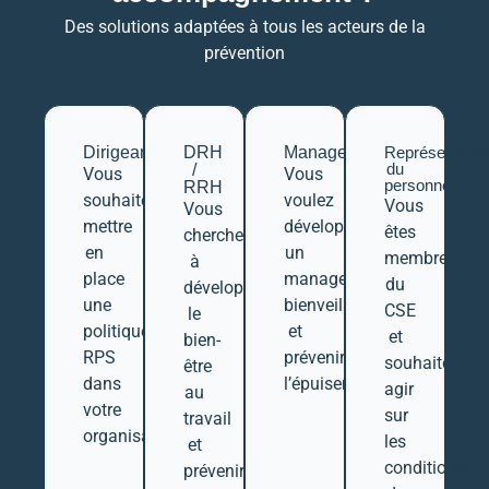
Des solutions adaptées à tous les acteurs de la
prévention
Dirigeants
DRH
Managers
Représentants
du
/
Vous
Vous
personnel
RRH
souhaitez
voulez
Vous
Vous
mettre
développer
êtes
cherchez
en
un
membre
à
place
management
du
développer
une
bienveillant
CSE
le
politique
et
et
bien-
RPS
prévenir
souhaitez
être
dans
l’épuisement
agir
au
votre
sur
travail
organisation
les
et
conditions
prévenir